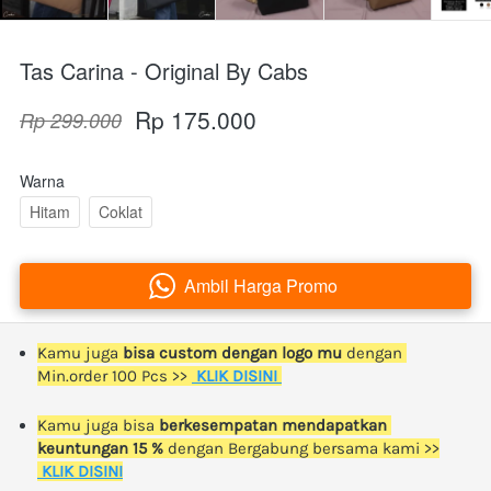
Tas Carina - Original By Cabs
Rp 175.000
Rp 299.000
Warna
Hitam
Coklat
Ambil Harga Promo
`
Kamu juga 
bisa custom dengan logo mu
 dengan 
Min.order 100 Pcs >> 
KLIK DISINI 
Kamu juga bisa
 berkesempatan mendapatkan 
keuntungan 15 %
 dengan Bergabung bersama kami >>
KLIK DISINI