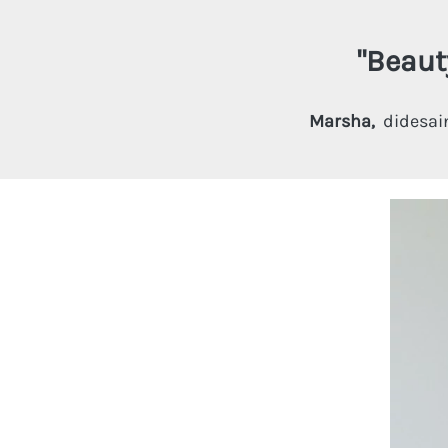
"
Beaut
Marsha,  
didesai