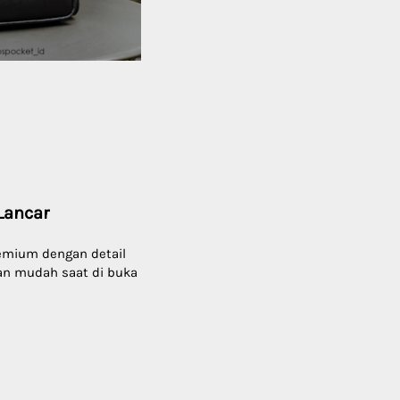
Lancar
remium dengan
 detail 
an mudah saat di buka 