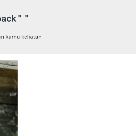
ack 
"
"
n kamu keliatan 