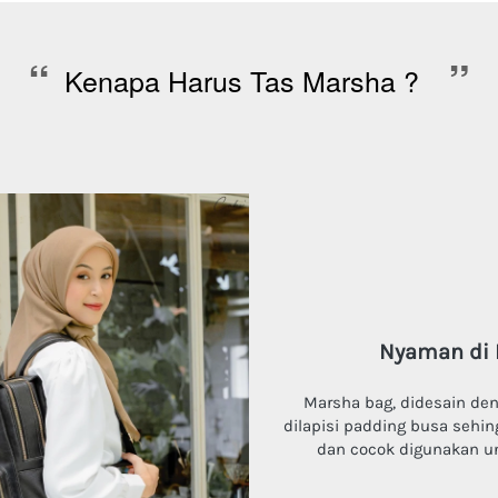
“
”
Kenapa Harus Tas Marsha ?  
Nyaman di
 Marsha bag, didesain dengan backstrap yang 
dilapisi padding busa sehi
dan cocok 
digunakan unt