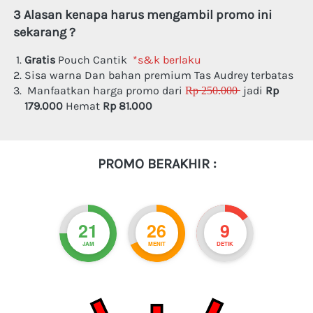
3 Alasan kenapa harus mengambil promo ini 
sekarang ?
Gratis
 Pouch Cantik
*s&k berlaku
Sisa warna Dan bahan premium Tas Audrey terbatas 
Manfaatkan harga promo dari 
R̶p̶ ̶2̶5̶0̶.̶0̶0̶0̶
  jadi 
Rp 
179.000
 Hemat
Rp 81.000
PROMO BERAKHIR :
21
26
8
JAM
MENIT
DETIK