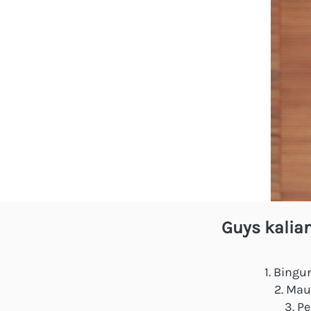
Guys kalia
Bingun
Mau 
Pe