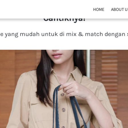
ote Bag! Minimalis Desainnya, Ma
HOME
ABOUT U
Cantiknya!
le yang mudah untuk di mix & match dengan 