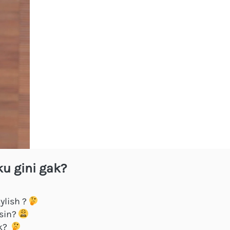
u gini gak?
lish ? 
sin? 
?  