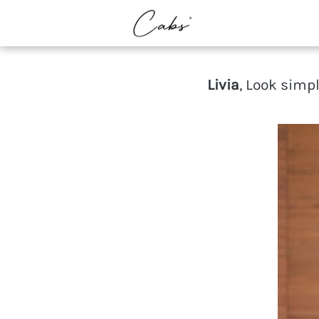
LIVIA T
Livia
, L
ook simp