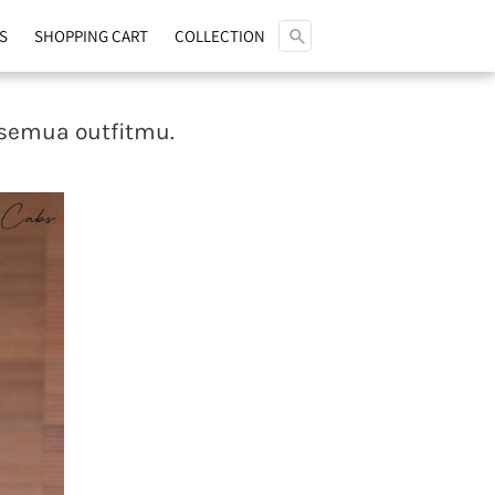
ksimal 
Search
S
SHOPPING CART
COLLECTION
semua outfitmu.