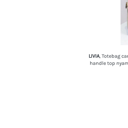
 LIVIA
, Totebag ca
handle top nya