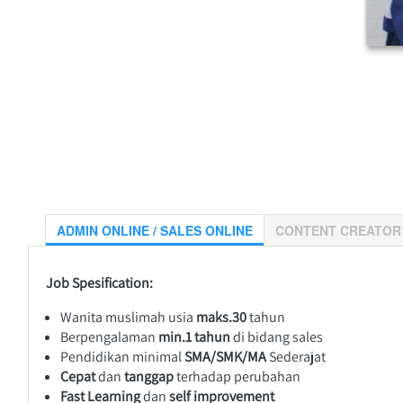
ADMIN ONLINE / SALES ONLINE
CONTENT CREATOR
Job Spesification: 
Wanita muslimah usia 
maks.30
 tahun 
Berpengalaman 
min.1 tahun
 di bidang sales
Pendidikan minimal 
SMA/SMK/MA
 Sederajat
Cepat
 dan 
tanggap
 terhadap perubahan
Fast Learning
 dan 
self improvement