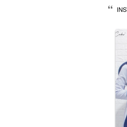
“
INS