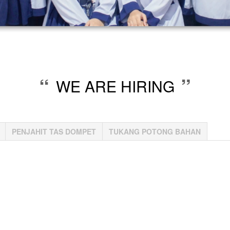
“
”
WE ARE HIRING
PENJAHIT TAS DOMPET
TUKANG POTONG BAHAN