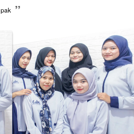
”
mpak