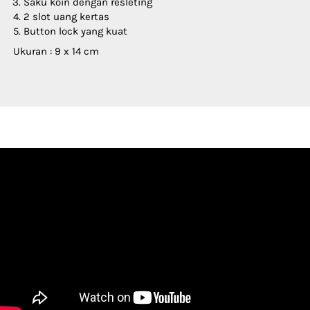
Saku koin dengan resleting   
2 slot uang kertas   
Button lock yang kuat   
Ukuran : 9 x 14 cm   