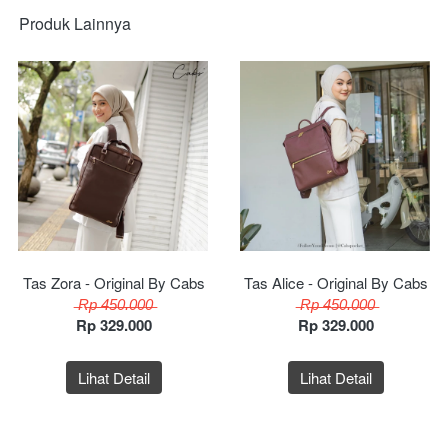
Produk Lainnya
Tas Zora - Original By Cabs
Tas Alice - Original By Cabs
 ̶R̶p̶ ̶4̶5̶0̶.̶0̶0̶0̶
 ̶R̶p̶ ̶4̶5̶0̶.̶0̶0̶0̶
Rp 329.000
Rp 329.000
Lihat Detail
Lihat Detail