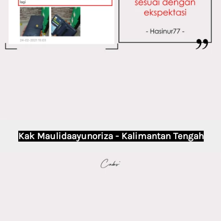
Kak Maulidaayunoriza - Kalimantan Tengah