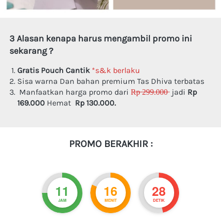
3 Alasan kenapa harus mengambil promo ini 
sekarang ?
Gratis
Pouch Cantik
*s&k berlaku
Sisa warna Dan bahan premium Tas Dhiva terbatas 
Manfaatkan harga promo dari 
R̶p̶ ̶2̶9̶9̶.̶0̶0̶0̶
  jadi 
Rp 
169.000
 Hemat
 Rp 130.000.
PROMO BERAKHIR :
11
16
27
JAM
MENIT
DETIK