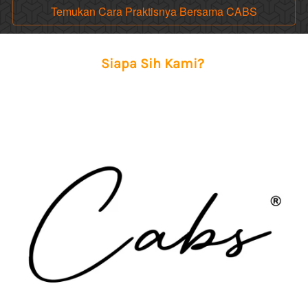
Temukan Cara Praktisnya Bersama CABS
`
Siapa Sih Kami?